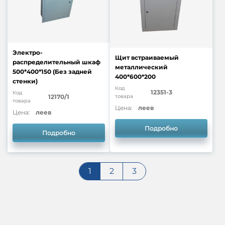
Электро-
Щит встраиваемый
распределительный шкаф
металлический
500*400*150 (Без задней
400*600*200
стенки)
Код
12351-3
Код
товара
12170/1
товара
Цена:
леев
Цена:
леев
Подробно
Подробно
1
2
3