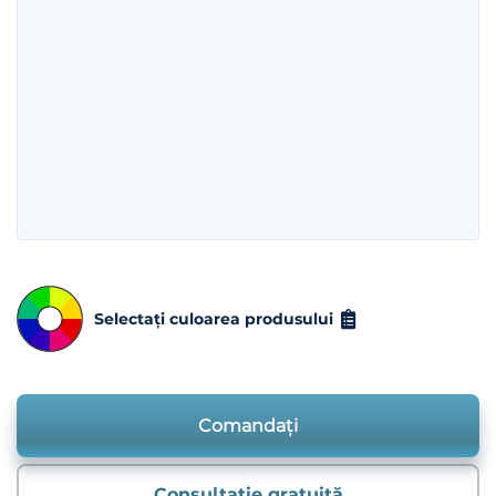
Selectați culoarea produsului
Comandați
Consultație gratuită