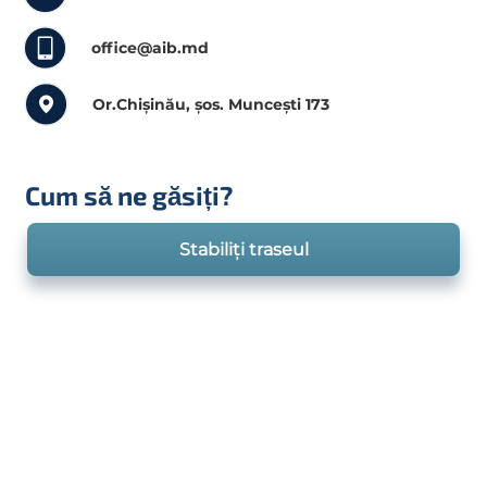
office@aib.md
Or.Chișinău, șos. Muncești 173
Cum să ne găsiți?
Stabiliți traseul