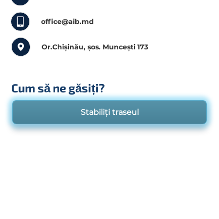
office@aib.md
Or.Chișinău, șos. Muncești 173
Cum să ne găsiți?
Stabiliți traseul