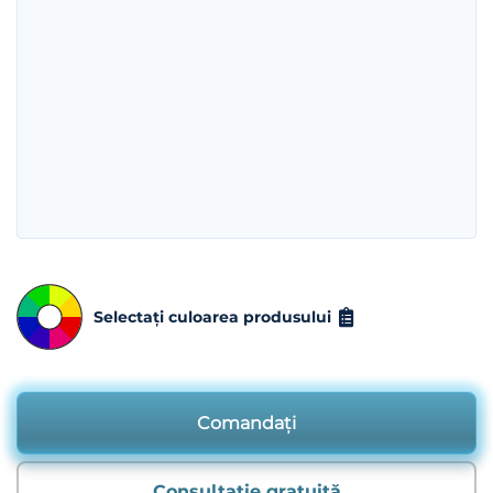
Selectați culoarea produsului
Comandați
Consultație gratuită