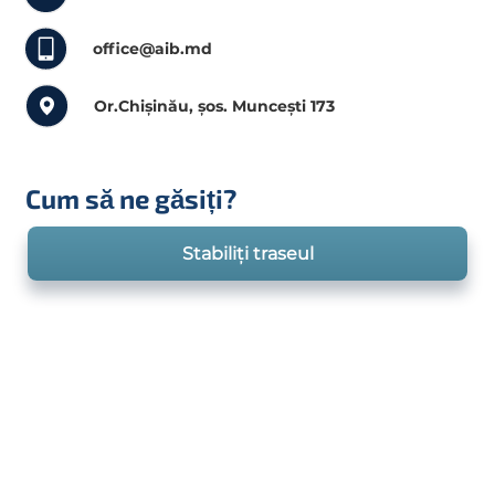
office@aib.md
Or.Chișinău, șos. Muncești 173
Cum să ne găsiți?
Stabiliți traseul