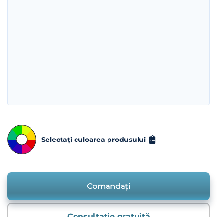
Selectați culoarea produsului
Comandați
Consultație gratuită