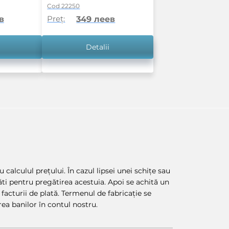
Cod 22250
Preț:
в
349 леев
Detalii
 calculul prețului. În cazul lipsei unei schițe sau
lăti pentru pregătirea acestuia. Apoi se achită un
facturii de plată. Termenul de fabricație se
ea banilor în contul nostru.