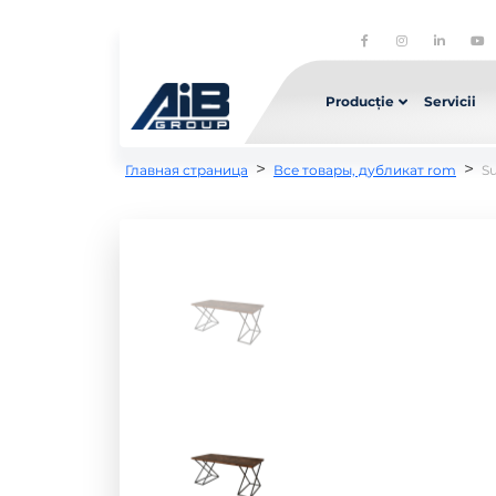
Producție
Servicii
>
>
Главная страница
Все товары, дубликат rom
S