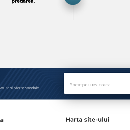
predarea.
Электронная почта
oduse și oferte speciale
Harta site-ului
45