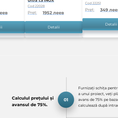
Ultra 1.5 INOX
Cod 22251
Cod 22028
Preț:
349 лее
Preț:
леев
1952 леев
Detalii
ii
Detalii
Furnizați schița pentru
a unui proiect, veți p
Calculul prețului și
avans de 75% pe baza 
avansul de 75%.
calculează după intrar