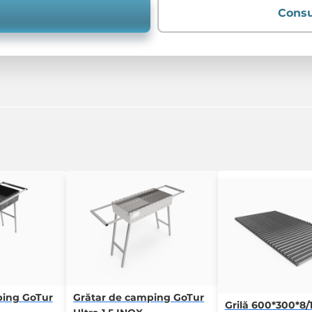
Consu
ping GoTur
Grătar de camping GoTur
Grilă 600*300*8/1