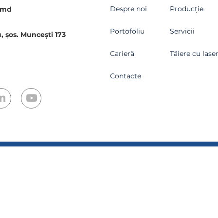
Despre noi
Producție
.md
Portofoliu
Servicii
, șos. Muncești 173
Carieră
Tăiere cu lase
Contacte