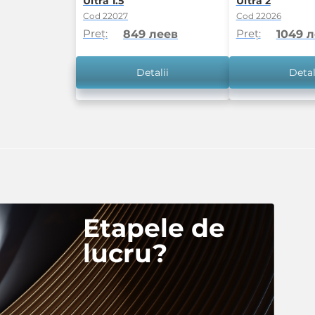
Ultra 1.5
Ultra 2
Cod 22027
Cod 22026
Preț:
Preț:
849 леев
1049 
Detalii
Detal
Etapele de
lucru?