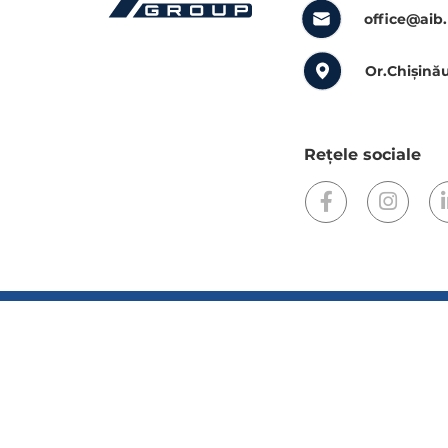
office@aib
Or.Chișinău
Rețele sociale