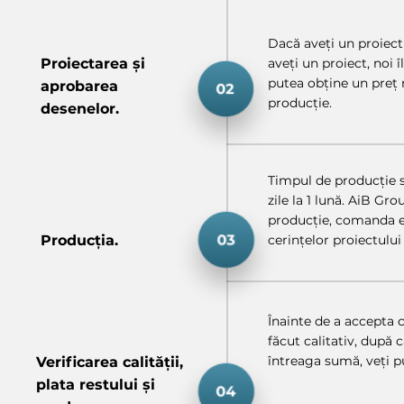
Dacă aveți un proiect
Proiectarea și
aveți un proiect, noi 
putea obține un preț 
aprobarea
producție.
desenelor.
Timpul de producție se
zile la 1 lună. AiB Gr
producție, comanda e
Producția.
cerințelor proiectului 
Înainte de a accepta 
făcut calitativ, după
întreaga sumă, veți 
Verificarea calității,
plata restului și