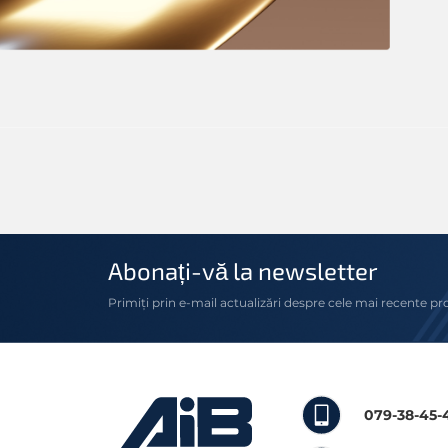
Abonați-vă la newsletter
Primiți prin e-mail actualizări despre cele mai recente pr
079-38-45-