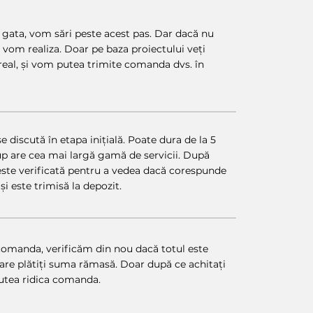
 gata, vom sări peste acest pas. Dar dacă nu
îl vom realiza. Doar pe baza proiectului veți
real, și vom putea trimite comanda dvs. în
 discută în etapa inițială. Poate dura de la 5
oup are cea mai largă gamă de servicii. După
ste verificată pentru a vedea dacă corespunde
și este trimisă la depozit.
comanda, verificăm din nou dacă totul este
 care plătiți suma rămasă. Doar după ce achitați
putea ridica comanda.