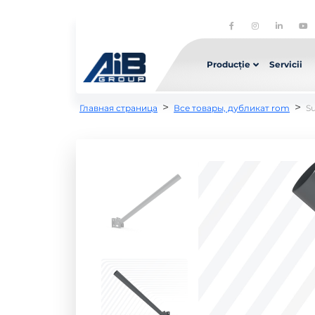
Producție
Servicii
>
>
Главная страница
Все товары, дубликат rom
Su