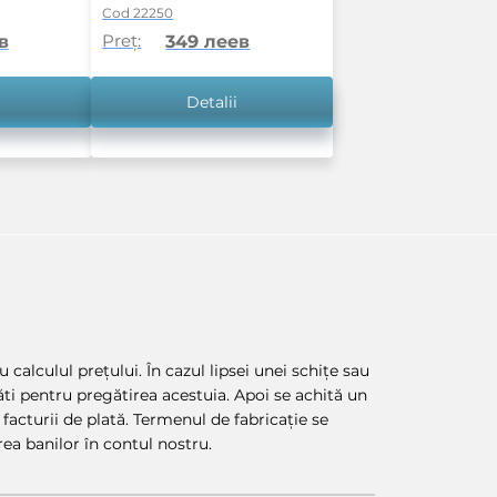
Cod 22250
Preț:
в
349 леев
Detalii
 calculul prețului. În cazul lipsei unei schițe sau
lăti pentru pregătirea acestuia. Apoi se achită un
facturii de plată. Termenul de fabricație se
ea banilor în contul nostru.