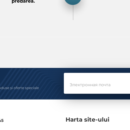
predarea.
Электронная почта
oduse și oferte speciale
Harta site-ului
45