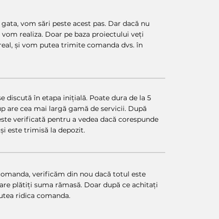
 gata, vom sări peste acest pas. Dar dacă nu
îl vom realiza. Doar pe baza proiectului veți
real, și vom putea trimite comanda dvs. în
 discută în etapa inițială. Poate dura de la 5
oup are cea mai largă gamă de servicii. După
ste verificată pentru a vedea dacă corespunde
și este trimisă la depozit.
comanda, verificăm din nou dacă totul este
 care plătiți suma rămasă. Doar după ce achitați
putea ridica comanda.