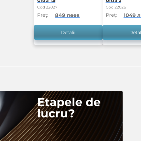
Ultra 1.5
Ultra 2
Cod 22027
Cod 22026
Preț:
Preț:
849 леев
1049 
Detalii
Detal
Etapele de
lucru?