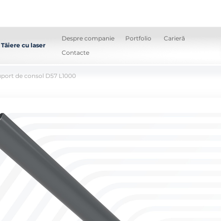
Despre companie
Portfolio
Carieră
Tăiere cu laser
Contacte
port de consol D57 L1000