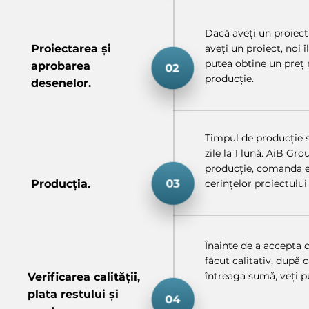
Dacă aveți un proiect
Proiectarea și
aveți un proiect, noi 
putea obține un preț 
aprobarea
producție.
desenelor.
Timpul de producție se
zile la 1 lună. AiB Gr
producție, comanda e
Producția.
cerințelor proiectului 
Înainte de a accepta 
făcut calitativ, după
întreaga sumă, veți 
Verificarea calității,
plata restului și