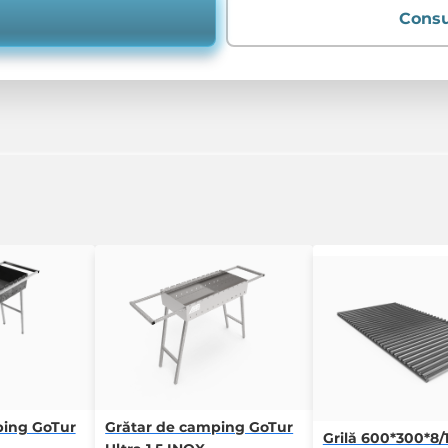
Consu
ping GoTur
Grătar de camping GoTur
Grilă 600*300*8/1