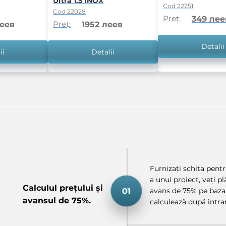
Ultra 1.5 INOX
Cod 22251
Cod 22028
Preț:
349 лее
Preț:
леев
1952 леев
Detalii
ii
Detalii
Furnizați schița pentru
a unui proiect, veți p
Calculul prețului și
avans de 75% pe baza 
avansul de 75%.
calculează după intrar