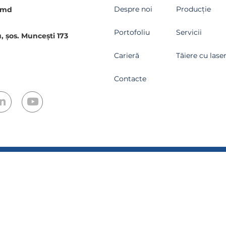
Despre noi
Producție
.md
Portofoliu
Servicii
, șos. Muncești 173
Carieră
Tăiere cu lase
Contacte