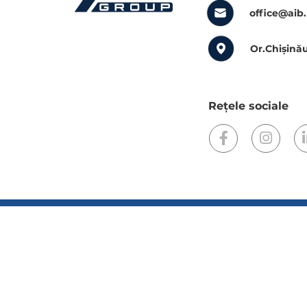
office@aib
Or.Chișinău
Rețele sociale