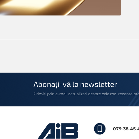
Abonați-vă la newsletter
Primiți prin e-mail actualizări despre cele mai recente pr
079-38-45-