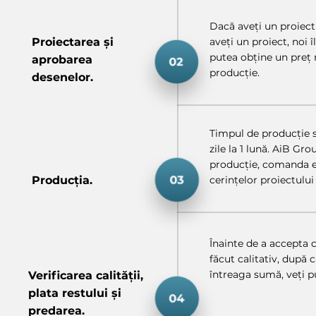
Dacă aveți un proiect
Proiectarea și
aveți un proiect, noi 
putea obține un preț 
aprobarea
producție.
desenelor.
Timpul de producție se
zile la 1 lună. AiB Gr
producție, comanda e
Producția.
cerințelor proiectului 
Înainte de a accepta 
făcut calitativ, după
întreaga sumă, veți 
Verificarea calității,
plata restului și
predarea.