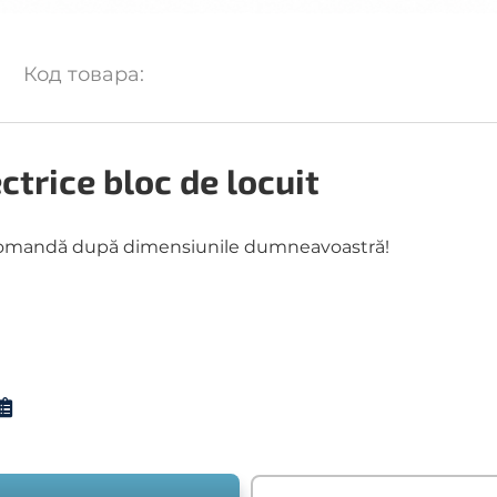
Код товара:
trice bloc de locuit
 la comandă după dimensiunile dumneavoastră!