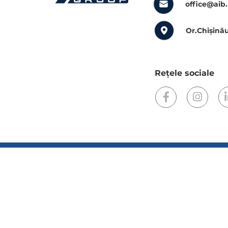
office@aib
Or.Chișinău
Rețele sociale