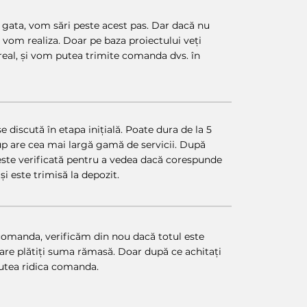
 gata, vom sări peste acest pas. Dar dacă nu
îl vom realiza. Doar pe baza proiectului veți
real, și vom putea trimite comanda dvs. în
 discută în etapa inițială. Poate dura de la 5
oup are cea mai largă gamă de servicii. După
ste verificată pentru a vedea dacă corespunde
și este trimisă la depozit.
comanda, verificăm din nou dacă totul este
 care plătiți suma rămasă. Doar după ce achitați
putea ridica comanda.