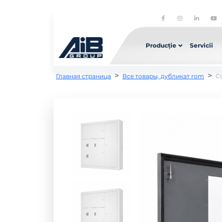
Producție
Servicii
>
>
Главная страница
Все товары, дубликат rom
Co