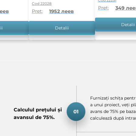
Cod 22251
Cod 22028
Preț:
349 лее
Preț:
леев
1952 леев
Detalii
ii
Detalii
Furnizați schița pentru
a unui proiect, veți p
Calculul prețului și
avans de 75% pe baza 
avansul de 75%.
calculează după intrar