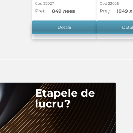
Cod 22027
Cod 22026
Preț:
Preț:
849 леев
1049 
Detalii
Detal
Etapele de
lucru?