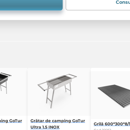
Consu
ping GoTur
Grătar de camping GoTur
Grilă 600*300*8/1
Ultra 1.5 INOX