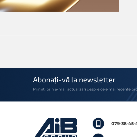
Abonați-vă la newsletter
Primiți prin e-mail actualizări despre cele mai recente pr
079-38-45-