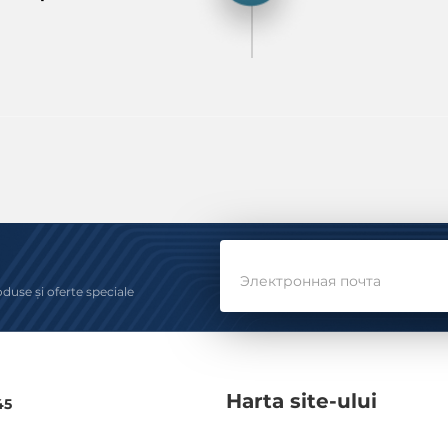
Электронная почта
oduse și oferte speciale
Harta site-ului
45