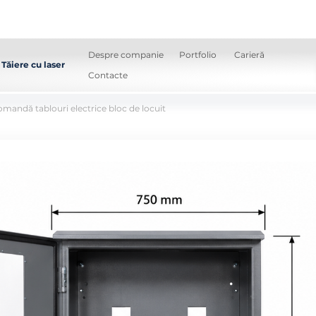
Despre companie
Portfolio
Carieră
Tăiere cu laser
Contacte
mandă tablouri electrice bloc de locuit