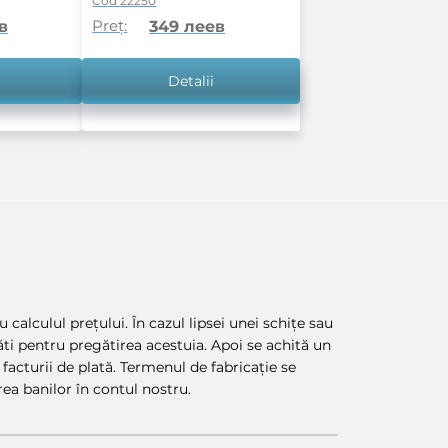
Cod 22250
Preț:
в
349 леев
Detalii
 calculul prețului. În cazul lipsei unei schițe sau
lăti pentru pregătirea acestuia. Apoi se achită un
facturii de plată. Termenul de fabricație se
ea banilor în contul nostru.