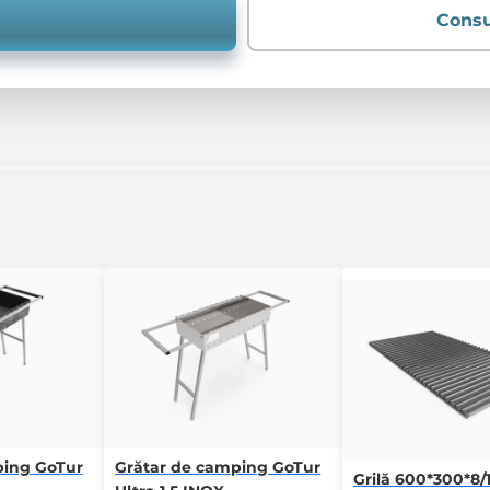
Consu
ping GoTur
Grătar de camping GoTur
Grilă 600*300*8/1