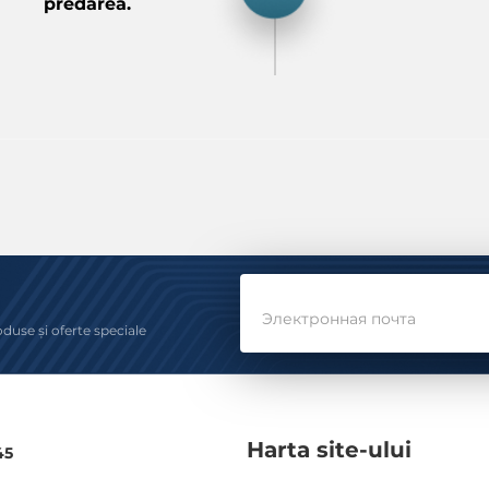
predarea.
Электронная почта
oduse și oferte speciale
Harta site-ului
45