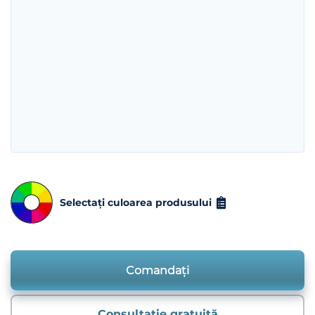
Selectați culoarea produsului
Comandați
Consultație gratuită