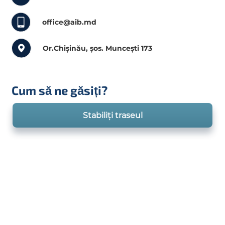
office@aib.md
Or.Chișinău, șos. Muncești 173
Cum să ne găsiți?
Stabiliți traseul