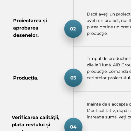
Dacă aveți un proiect
Proiectarea și
aveți un proiect, noi 
putea obține un preț 
aprobarea
producție.
desenelor.
Timpul de producție se
zile la 1 lună. AiB Gr
producție, comanda e
Producția.
cerințelor proiectului 
Înainte de a accepta 
făcut calitativ, după
întreaga sumă, veți 
Verificarea calității,
plata restului și