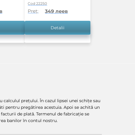
Cod 22250
Preț:
в
349 леев
Detalii
 calculul prețului. În cazul lipsei unei schițe sau
lăti pentru pregătirea acestuia. Apoi se achită un
facturii de plată. Termenul de fabricație se
ea banilor în contul nostru.