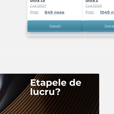
Ultra 1.5
Ultra 2
Cod 22027
Cod 22026
Preț:
Preț:
849 леев
1049 
Detalii
Detal
Etapele de
lucru?