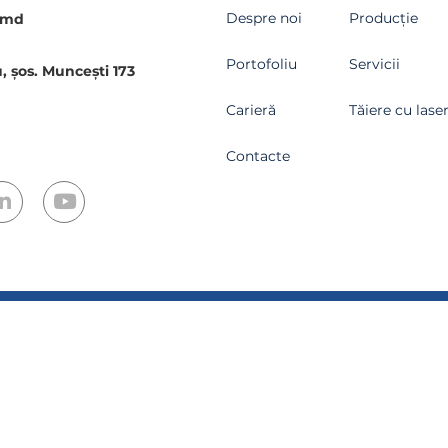
Despre noi
Producție
.md
Portofoliu
Servicii
, șos. Muncești 173
Carieră
Tăiere cu lase
Contacte