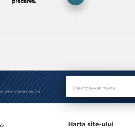
predarea.
Электронная почта
oduse și oferte speciale
Harta site-ului
45