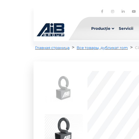
Producție
Servicii
>
>
Главная страница
Все товары, дубликат rom
Câ