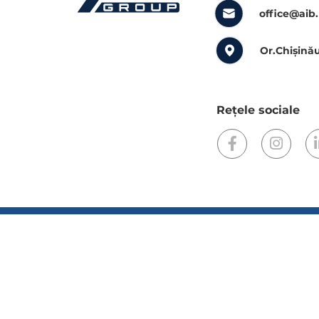
office@aib
Or.Chișinău
Rețele sociale