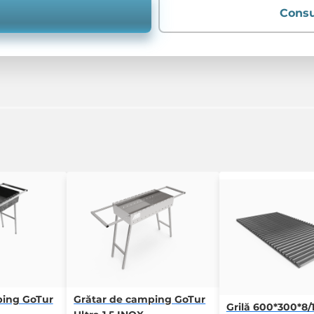
Consu
ping GoTur
Grătar de camping GoTur
Grilă 600*300*8/1