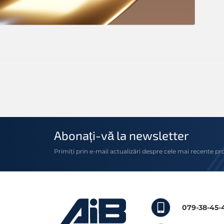
Abonați-vă la newsletter
Primiți prin e-mail actualizări despre cele mai recente pr
079-38-45-