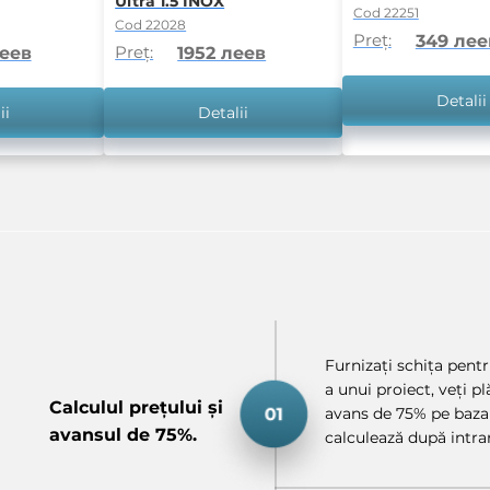
Ultra 1.5 INOX
Cod 22251
Cod 22028
Preț:
349 лее
Preț:
леев
1952 леев
Detalii
ii
Detalii
Furnizați schița pentru
a unui proiect, veți p
Calculul prețului și
avans de 75% pe baza 
avansul de 75%.
calculează după intrar