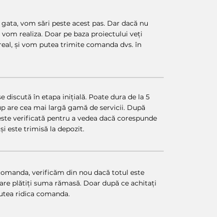
 gata, vom sări peste acest pas. Dar dacă nu
îl vom realiza. Doar pe baza proiectului veți
real, și vom putea trimite comanda dvs. în
 discută în etapa inițială. Poate dura de la 5
oup are cea mai largă gamă de servicii. După
ste verificată pentru a vedea dacă corespunde
și este trimisă la depozit.
comanda, verificăm din nou dacă totul este
 care plătiți suma rămasă. Doar după ce achitați
putea ridica comanda.