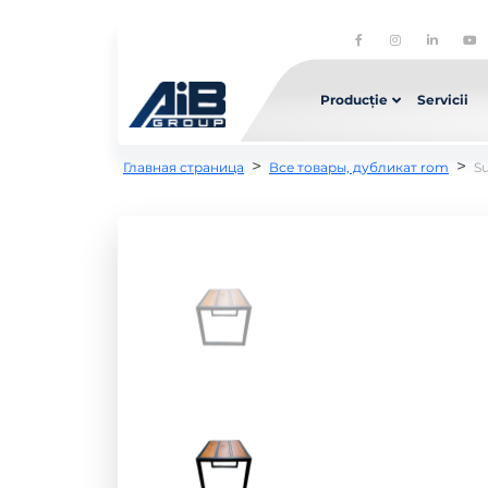
Producție
Servicii
>
>
Главная страница
Все товары, дубликат rom
Su