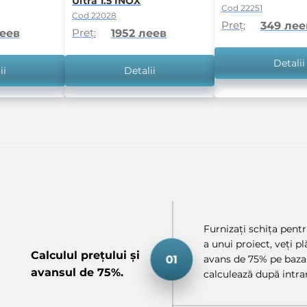
Ultra 1.5 INOX
Cod 22251
Cod 22028
Preț:
349 лее
Preț:
леев
1952 леев
Detalii
ii
Detalii
Furnizați schița pentru
a unui proiect, veți p
Calculul prețului și
avans de 75% pe baza 
avansul de 75%.
calculează după intrar