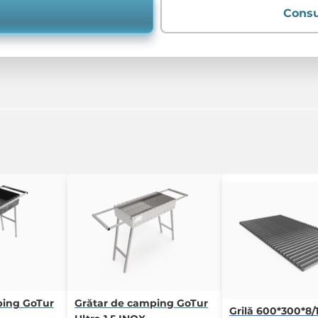
Consu
ping GoTur
Grătar de camping GoTur
Grilă 600*300*8/1