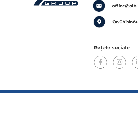
office@aib
Or.Chișinău
Rețele sociale