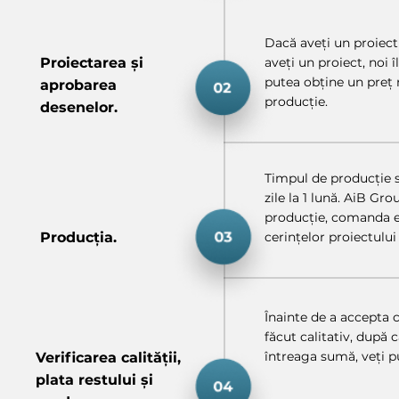
Dacă aveți un proiect
Proiectarea și
aveți un proiect, noi 
putea obține un preț 
aprobarea
producție.
desenelor.
Timpul de producție se
zile la 1 lună. AiB Gr
producție, comanda e
Producția.
cerințelor proiectului 
Înainte de a accepta 
făcut calitativ, după
întreaga sumă, veți 
Verificarea calității,
plata restului și