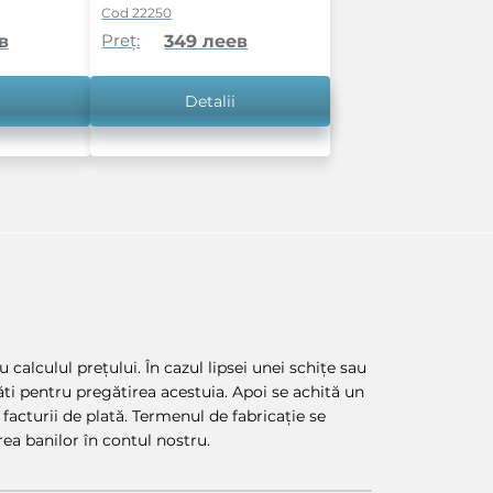
Cod 22250
Preț:
в
349 леев
Detalii
 calculul prețului. În cazul lipsei unei schițe sau
lăti pentru pregătirea acestuia. Apoi se achită un
facturii de plată. Termenul de fabricație se
ea banilor în contul nostru.