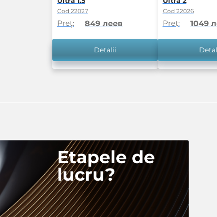
Ultra 1.5
Ultra 2
Cod 22027
Cod 22026
Preț:
Preț:
849 леев
1049 
Detalii
Detal
Etapele de
lucru?