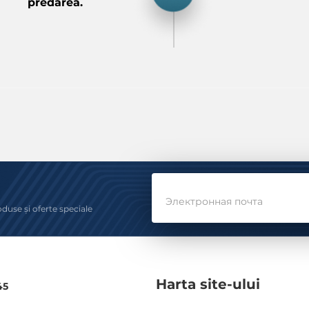
predarea.
Электронная почта
oduse și oferte speciale
Harta site-ului
45