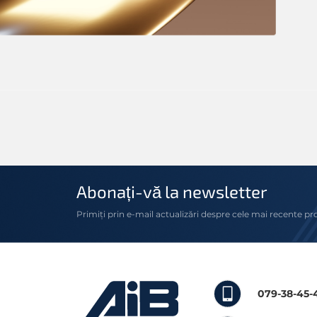
Abonați-vă la newsletter
Primiți prin e-mail actualizări despre cele mai recente pr
079-38-45-