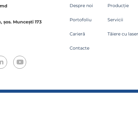
Despre noi
Producție
.md
Portofoliu
Servicii
, șos. Muncești 173
Carieră
Tăiere cu lase
Contacte