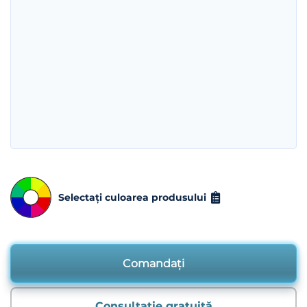
Selectați culoarea produsului
Comandați
Consultație gratuită