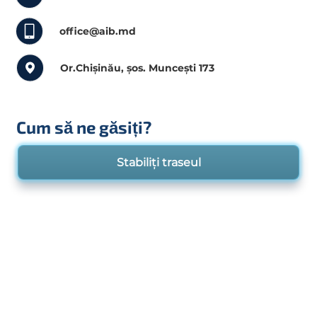
office@aib.md
Or.Chișinău, șos. Muncești 173
Cum să ne găsiți?
Stabiliți traseul