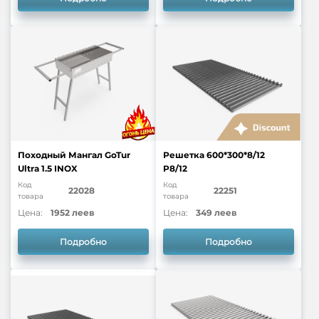
Походный Мангал GoTur
Решетка 600*300*8/12
Ultra 1.5 INOX
P8/12
Код
Код
22028
22251
товара
товара
Цена:
1952 леев
Цена:
349 леев
Подробно
Подробно