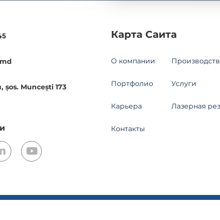
Карта Саита
45
О компании
Производств
.md
Портфолио
Услуги
, șos. Muncești 173
Карьера
Лазерная ре
и
Контакты