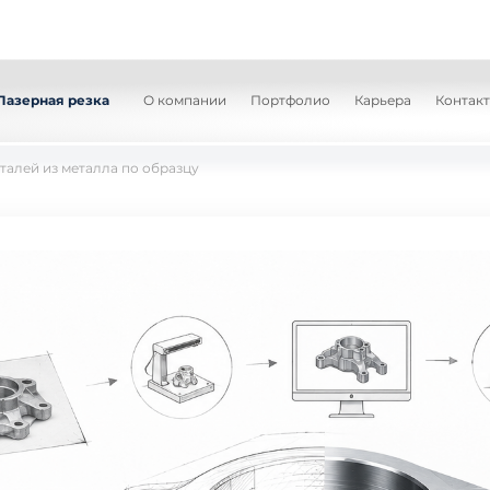
Лазерная резка
О компании
Портфолио
Карьера
Контак
талей из металла по образцу