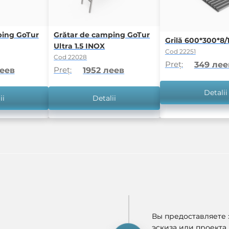
ping GoTur
Grătar de camping GoTur
Grilă 600*300*8/1
Ultra 1.5 INOX
Cod 22251
Cod 22028
Preț:
349 лее
Preț:
леев
1952 леев
Detalii
ii
Detalii
Вы предоставляете э
эскиза или проекта,