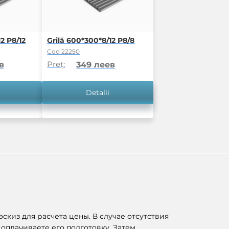
2 P8/12
Grilă 600*300*8/12 P8/8
Cod 22250
Preț:
в
349 леев
Detalii
скиз для расчета цены. В случае отсутствия
 оплачиваете его подготовку. Затем