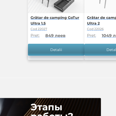
Grătar de camping GoTur
Grătar de cam
Ultra 1.5
Ultra 2
Cod 22027
Cod 22026
Preț:
Preț:
849 леев
1049 
Detalii
Detal
Этапы