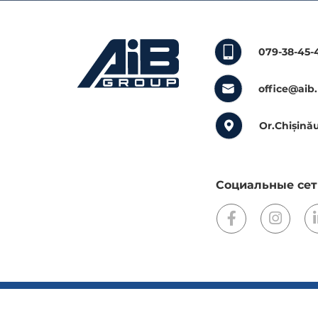
079-38-45-
office@aib
Or.Chișinău
Социальные сет