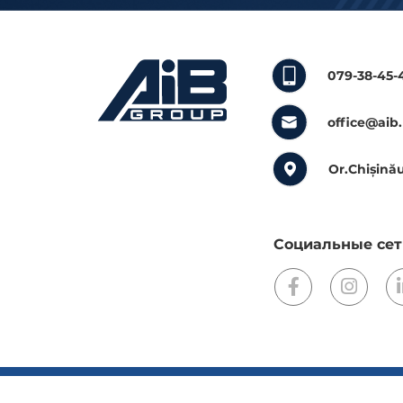
079-38-45-
office@aib
Or.Chișinău
Социальные сет