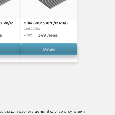
2 P8/12
Grilă 600*300*8/12 P8/8
Cod 22250
Preț:
в
349 леев
Detalii
скиз для расчета цены. В случае отсутствия