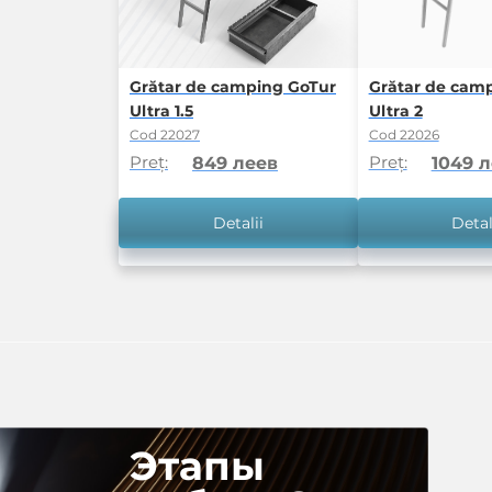
Grătar de camping GoTur
Grătar de cam
Ultra 1.5
Ultra 2
Cod 22027
Cod 22026
Preț:
Preț:
849 леев
1049 
Detalii
Detal
Этапы