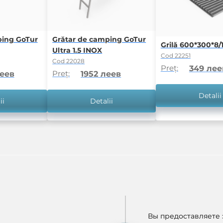
ping GoTur
Grătar de camping GoTur
Grilă 600*300*8/1
Ultra 1.5 INOX
Cod 22251
Cod 22028
Preț:
349 лее
Preț:
леев
1952 леев
Detalii
ii
Detalii
Вы предоставляете э