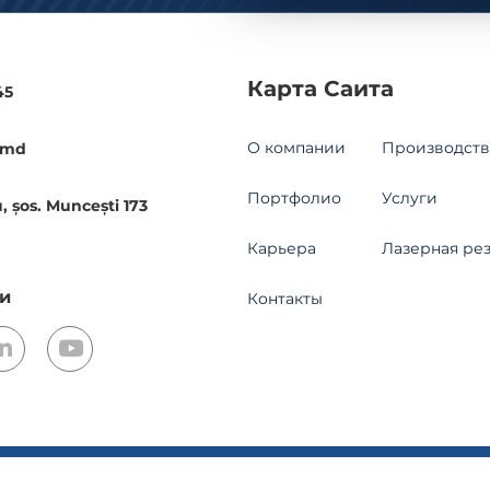
Карта Саита
45
О компании
Производств
.md
Портфолио
Услуги
, șos. Muncești 173
Карьера
Лазерная ре
и
Контакты