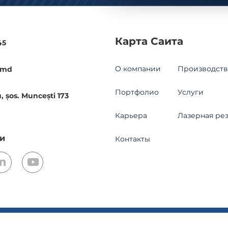
Карта Саита
45
О компании
Производств
.md
Портфолио
Услуги
, șos. Muncești 173
Карьера
Лазерная ре
и
Контакты