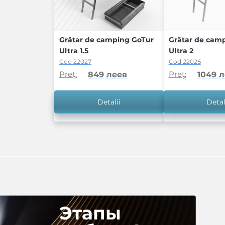
Grătar de camping GoTur
Grătar de cam
Ultra 1.5
Ultra 2
Cod 22027
Cod 22026
Preț:
Preț:
849 леев
1049 
Detalii
Detal
Этапы