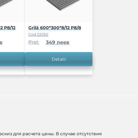
2 P8/12
Grilă 600*300*8/12 P8/8
Cod 22250
Preț:
в
349 леев
Detalii
скиз для расчета цены. В случае отсутствия