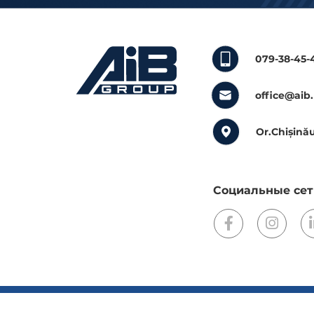
079-38-45-
office@aib
Or.Chișinău
Социальные сет