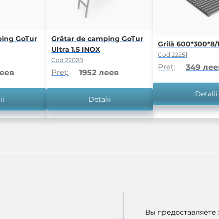
ping GoTur
Grătar de camping GoTur
Grilă 600*300*8/1
Ultra 1.5 INOX
Cod 22251
Cod 22028
Preț:
349 лее
Preț:
леев
1952 леев
Detalii
ii
Detalii
Вы предоставляете э