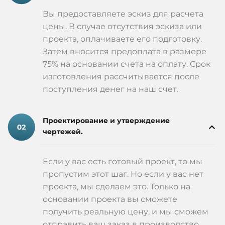
Металлические домовые таблички на заказ с
Вы предоставляете эскиз для расчета
индивидуальным дизайном.
цены. В случае отсутствия эскиза или
Таблички для домов с названием улицы и номером,
проекта, оплачиваете его подготовку.
которые легко читаются.
У нас вы можете купить адресные таблички для
Затем вносится предоплата в размере
домов в Кишиневе по доступной цене. Мы
75% на основании счета на оплату. Срок
гарантируем конкурентоспособные цены на домовые
изготовления рассчитывается после
таблички в Кишиневе и предоставляем гибкие
поступления денег на наш счет.
условия для крупных заказов.
Мы также работаем с индивидуальными проектами.
Проектирование и утверждение
Если вам нужно изготовление табличек с номерами
чертежей.
улиц Кишинев или уникальный дизайн, мы с
радостью реализуем ваши идеи. Наши адресные
таблички для частных домов в Кишиневе подчеркнут
Если у вас есть готовый проект, то мы
ваш вкус, а уличные таблички для многоквартирных
пропустим этот шаг. Но если у вас нет
домов Кишинев помогут вашим гостям легко найти
проекта, мы сделаем это. Только на
нужный адрес.
основании проекта вы сможете
получить реальную цену, и мы сможем
AIB-Group — это надежность, качество и стиль.
отправить ваш заказ в производство.