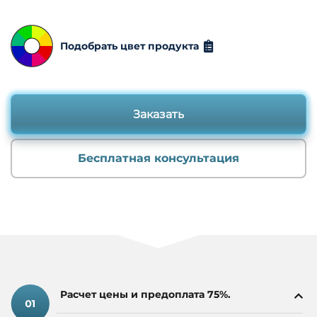
пожеланий клиента. Мы предлагаем таблички с
номерами домов под заказ, а также адресные
таблички с индивидуальным дизайном, которые
Подобрать цвет продукта
подчеркнут стиль вашего дома.
Наши специалисты используют современные
технологии для производства табличек для домов в
Заказать
Кишиневе, включая металлические и уличные
таблички, которые стойко выдерживают погодные
условия.
Бесплатная консультация
Мы предлагаем:
Домовые таблички на заказ в Кишиневе по вашим
чертежам и эскизам.
Адресные таблички из металла в Кишиневе, которые
идеально подходят для жилых и коммерческих
объектов.
Изготовление уличных табличек с адресом в
Расчет цены и предоплата 75%.
Кишиневе, включая названия улиц и номера домов.