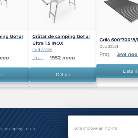
ping GoTur
Grătar de camping GoTur
Grilă 600*300*8/1
Ultra 1.5 INOX
Cod 22251
Cod 22028
Preț:
349 лее
Preț:
леев
1952 леев
Detalii
ii
Detalii
Электронная почта
едних продуктах и