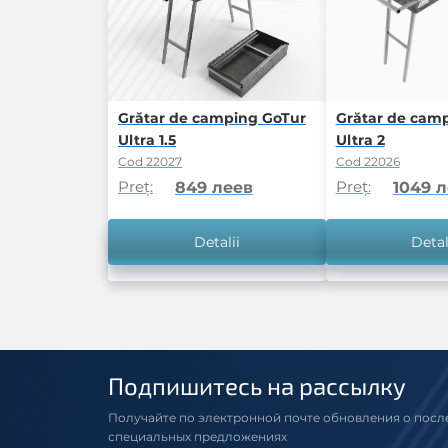
Grătar de camping GoTur
Grătar de cam
Ultra 1.5
Ultra 2
Cod 22027
Cod 22026
Preț:
Preț:
849 леев
1049 
Detalii
Detal
Подпишитесь на рассылку
Получайте по электронной почте обновления о посл
специальных предложениях