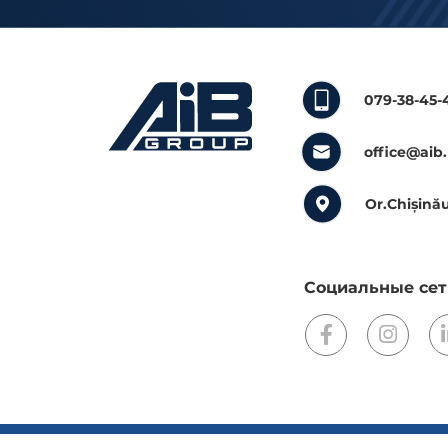
079-38-45-
office@aib
Or.Chișinău
Социальные сет