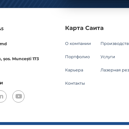
Карта Саита
45
О компании
Производств
.md
Портфолио
Услуги
, șos. Muncești 173
Карьера
Лазерная ре
и
Контакты