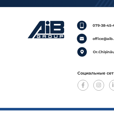
079-38-45-
office@aib
Or.Chișinău
Социальные сет