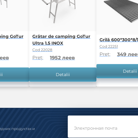
ping GoTur
Grătar de camping GoTur
Grilă 600*300*8/1
Ultra 1.5 INOX
Cod 22251
Cod 22028
Preț:
349 лее
Preț:
леев
1952 леев
Detalii
ii
Detalii
Электронная почта
едних продуктах и