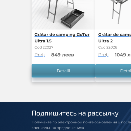
Grătar de camping GoTur
Grătar de cam
Ultra 1.5
Ultra 2
Cod 22027
Cod 22026
Preț:
Preț:
849 леев
1049 
Detalii
Detal
Подпишитесь на рассылку
Получайте по электронной почте обновления о посл
специальных предложениях