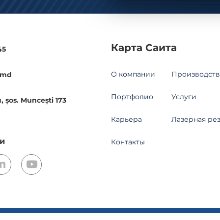
Карта Саита
45
О компании
Производств
.md
Портфолио
Услуги
, șos. Muncești 173
Карьера
Лазерная ре
и
Контакты